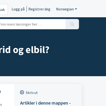
Logg på
Registrer deg
Norwegian
sak
id og elbil?
t
Skriv ut
Artikler i denne mappen -
du