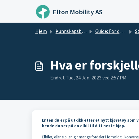
Gå til hovedinnhold
Elton Mobility AS
Hjem
Kunnskapsbase
Guide: For deg som er ny til elbil
Steg 
Hva er forskjell
Endret Tue, 24 Jan, 2023 ved 2:57 PM
Enten du er på utkikk etter et nytt kjøretøy som v
hende du ser på en elbil til ditt neste kjøp.
Elbiler, eller elbiler, gir mange fordeler i forhold til konv