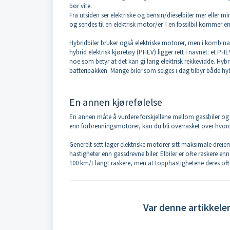
bør vite.
Fra utsiden ser elektriske og bensin/dieselbiler mer eller mi
og sendes til en elektrisk motor/er. I en fossilbil kommer en
Hybridbiler bruker også elektriske motorer, men i kombina
hybrid elektrisk kjøretøy (PHEV) ligger rett i navnet: et PH
noe som betyr at det kan gi lang elektrisk rekkevidde. Hybr
batteripakken. Mange biler som selges i dag tilbyr både hy
En annen kjørefølelse
En annen måte å vurdere forskjellene mellom gassbiler og e
enn forbrenningsmotorer, kan du bli overrasket over hvordan
Generelt sett lager elektriske motorer sitt maksimale drei
hastigheter enn gassdrevne biler. Elbiler er ofte raskere enn 
100 km/t langt raskere, men at topphastighetene deres ofte
Var denne artikkele