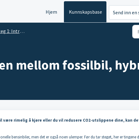
Hjem
Kunnskapsbase
Send inn en 
1: Introduksjon til elbil
en mellom fossilbil, hybr
il være rimelig å kjøre eller du vil redusere CO2-utslippene dine, kan de
ensjonelle bensinbiler, men det er også noen ulemper. Før du tar steget, her er tingene 