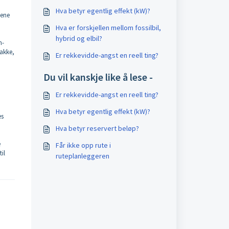
Hva betyr egentlig effekt (kW)?
iene
Hva er forskjellen mellom fossilbil,
hybrid og elbil?
n-
pakke,
Er rekkevidde-angst en reell ting?
Du vil kanskje like å lese -
Er rekkevidde-angst en reell ting?
Hva betyr egentlig effekt (kW)?
es
Hva betyr reservert beløp?
e
Får ikke opp rute i
il
ruteplanleggeren