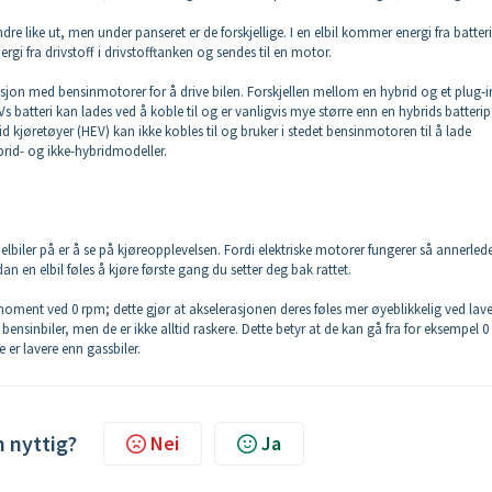
ndre like ut, men under panseret er de forskjellige. I en elbil kommer energi fra batter
ergi fra drivstoff i drivstofftanken og sendes til en motor.
sjon med bensinmotorer for å drive bilen. Forskjellen mellom en hybrid og et plug-i
EVs batteri kan lades ved å koble til og er vanligvis mye større enn en hybrids batteri
id kjøretøyer (HEV) kan ikke kobles til og bruker i stedet bensinmotoren til å lade
brid- og ikke-hybridmodeller.
lbiler på er å se på kjøreopplevelsen. Fordi elektriske motorer fungerer så annerled
 en elbil føles å kjøre første gang du setter deg bak rattet.
emoment ved 0 rpm; dette gjør at akselerasjonen deres føles mer øyeblikkelig ved lav
bensinbiler, men de er ikke alltid raskere. Dette betyr at de kan gå fra for eksempel 0 t
 er lavere enn gassbiler.
n nyttig?
Nei
Ja