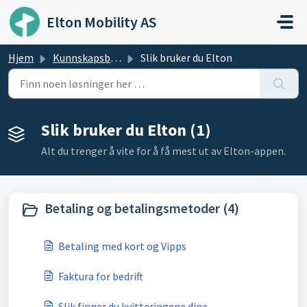
Gå til hovedinnhold
Elton Mobility AS
Hjem
Kunnskapsbase
Slik bruker du Elton
Slik bruker du Elton (1)
Alt du trenger å vite for å få mest ut av Elton-appen.
Betaling og betalingsmetoder (4)
Betaling med kort og Vipps
Faktura for bedrift
Slik finner du kvitteringene dine